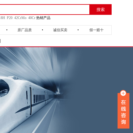
搜索
18H
P20
42CrMo
40Cr
热销产品
•
原厂品质
•
诚信买卖
•
假一赔十
们