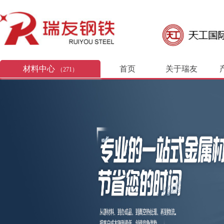
材料中心
首页
关于瑞友
（271）