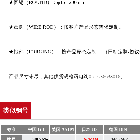
★圆钢（ROUND）：φ15 - 200mm
★盘圆（WIRE ROD）：按客户产品形态需求定制
。
★锻件（FORGING）：按产品形态定制
。
（日标
定制-协
产品尺寸未尽，其他供货规格请
电询05
12-36638016。
类似钢号
标准
中国 GB
美国 ASTM
日本 JIS
德国 DIN
牌号
30CrMo
34CrMo4
SCM440