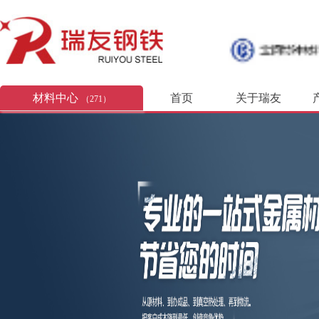
材料中心
首页
关于瑞友
（271）