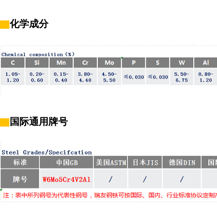
▇
化学成分
▇
国际通用牌号