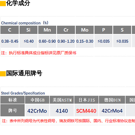
▇
化学成分
▇
国际通用牌号