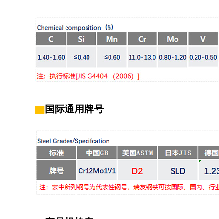
▇
国际通用
牌号