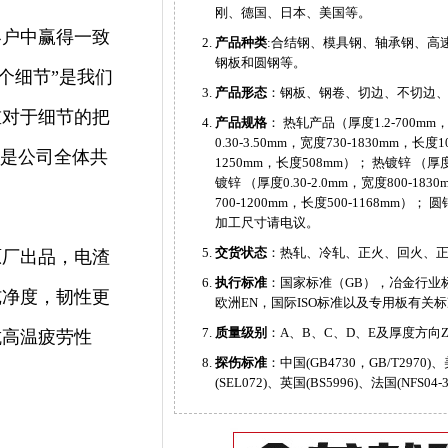
刚、德国、日本、美国等。
客户中赢得一致
产品种类
:合结钢、模具钢、轴承钢、高
钢板和圆钢等。
个细节”是我们
产品形态
：钢板、钢卷、切边、不切边
重对于细节的把
产品规格
： 热轧产品（厚度1.2-700mm，
0.30-3.50mm，宽度730-1830mm，长度
”是公司全体共
1250mm，长度508mm）； 热镀锌 （厚度0.
镀锌 （厚度0.30-2.0mm，宽度800-183
700-1200mm，长度500-1168mm）
加工尺寸请电议。
交货状态
：热轧、冷轧、正火、回火、
原厂出品，电渣
执行标准
：国家标准（GB），冶金行业标准
纯净度，韧性更
欧洲EN，国际ISO标准以及专用板有关
质量级别
：A、B、C、D、E及厚度方向Z1
抗高温疲劳性
探伤标准
：中国(GB4730，GB/T2970)、
(SEL072)、英国(BS5996)、法国(NF