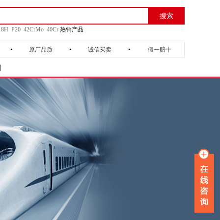
搜索
18H
P20
42CrMo
40Cr
热销产品
•
原厂品质
•
诚信买卖
•
假一赔十
们